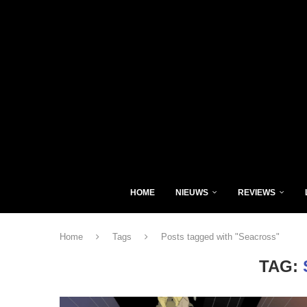
HOME
NIEUWS
REVIEWS
Home
Tags
Posts tagged with "Seacross"
TAG: