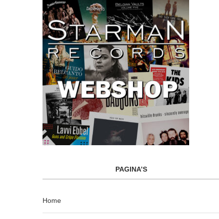
PAGINA’S
Home