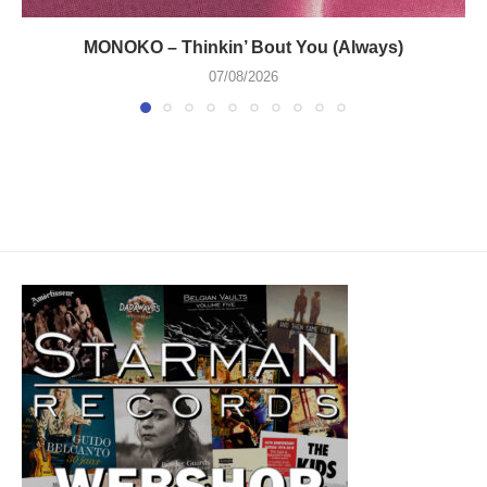
MONOKO – Thinkin’ Bout You (Always)
07/08/2026