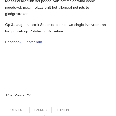
Mossevelde
flink het pedaal van het melodrama wordt
ingeduwd, maar helaas blijft het allemaal net iets te
gladgestreken.
Op 31 augustus stelt Seacross de nieuwe single live voor aan
het publiek op Rotsfest in Rotselaar.
Facebook
–
Instagram
Post Views:
723
ROTSFEST
SEACROSS
THIN LINE