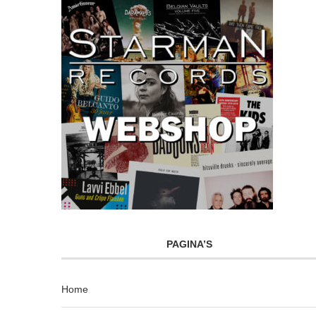
PAGINA’S
Home