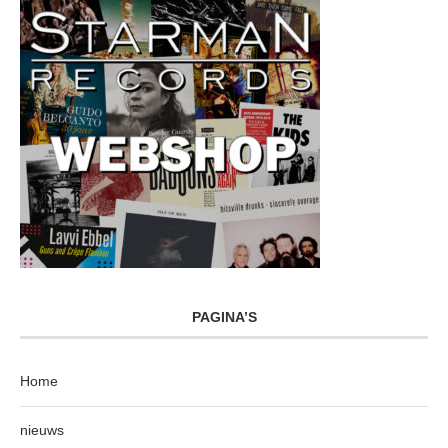
PAGINA’S
Home
nieuws