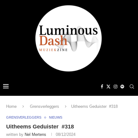
Home
Grensverleggers
Uitheems Geduister #318
GRENSVERLEGGERS
NIEUWS
Uitheems Geduister #318
written by
Nel Mertens
08/12/2024