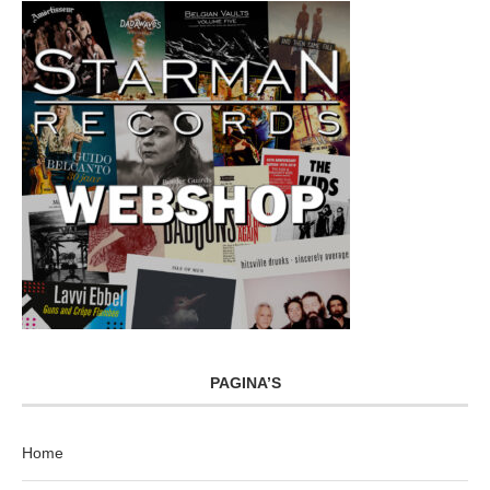
PAGINA’S
Home