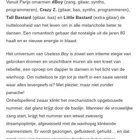
Vanuit Parijs omarmen
dBoy
(zang, gitaar, synths,
programmeren),
Crazy Z.
(gitaar, bas, synths, programmeren),
Tall Bastard
(gitaar, bas) en
Little Bastard
(extra gitaar) de
nutteloosheid van het leven om in alle melancholie beter te
dansen. Een romantisch gebaar dat nostalgie uit de jaren 80
haalt en er nieuwe energie in blaast.
Het universum van
Useless Boy
is zowel een intieme elegie van
gebroken dromen en onzichtbare muren als een kreet van
rebellie, een oproep om dapper te dansen in het licht van de
wanhoop. Om nutteloos te zijn tot je sterft in een saaie wereld
waar alles tevergeefs is? Met plezier, maar niet zonder
panache!
Onheilspellend zwaar klinkt het mechanistisch opgebouwde
nummer, dat glans krijgt door de baslijn. Wanneer de vrouwelijke
zang start, krijgt het nummer een ietwat zweverig
dreampoptintje, afgewisseld met de wanhopig klinkende
mannenstem. Er wordt gezongen, gefluisterd, gehuild… en dat
zorgt voor een knappe spanning doorheen het nummer.