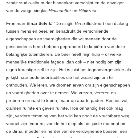
zesde studio-album dat binnenkort verschijnt en de opvolger
van de vorige singles
Himindotter
en
Hibjørnen
.
Frontman
Einar Selvik:
“De single
Birna
illustreert een dialoog
tussen mens en beer, en benadrukt de verschillende
eigenschappen en vaardigheden die wij mensen door de
geschiedenis heen hebben geprobeerd te kopiëren van deze
belangrijke totemdieren. De beer heeft mijn hulp – of welke
menselijke traditionele façade dan ook – niet nodig om zijn
eigen krachtige zelf te zijn. Het is juist het tegenovergestelde als
je kijkt naar oude beertradities die het waard zijn om te
onthouden. We leren, we dromen ervan om zijn eigenschappen
en vaardigheden over te nemen. We vrezen, vereren en
proberen ernaast te lopen, maar op aparte paden. Respectvol,
claimen ruimte en geven ruimte. Hoe onhandig het ook mag
zijn, verdere temming van het wild kan nooit de vruchtbare weg
vooruit zijn. Voor mij voelde het diep als het juiste moment om
de Birna, moeder en herder van de verdwijnende bossen, een