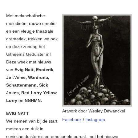
Met melancholische
melodieën, rauwe emotie
en een vleugje theatrale
dramatiek, trekken we ook
op deze zondag het
Uitheems Geduister in!
Deze week met nieuws
van
Evig Natt, Esoterik,
Je t’Aime, Wardruna,
Schattenmann, Sick
Jokes, Red Lorry Yellow
Lorry
en
NNHMN.
Artwork door Wesley Dewanckel
EVIG NATT
Facebook
/
Instagram
We nemen van bij de start
meteen een duik in
sonische duisternis en emotionele onrust, met het nieuwe