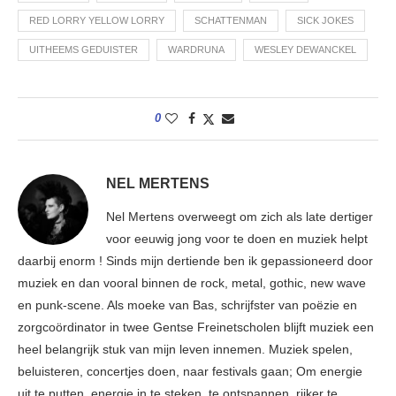
RED LORRY YELLOW LORRY
SCHATTENMAN
SICK JOKES
UITHEEMS GEDUISTER
WARDRUNA
WESLEY DEWANCKEL
0
NEL MERTENS
Nel Mertens overweegt om zich als late dertiger
voor eeuwig jong voor te doen en muziek helpt
daarbij enorm ! Sinds mijn dertiende ben ik gepassioneerd door
muziek en dan vooral binnen de rock, metal, gothic, new wave
en punk-scene. Als moeke van Bas, schrijfster van poëzie en
zorgcoördinator in twee Gentse Freinetscholen blijft muziek een
heel belangrijk stuk van mijn leven innemen. Muziek spelen,
beluisteren, concertjes doen, naar festivals gaan; Om energie
uit te putten, energie in te steken, te ontspannen, rijker te