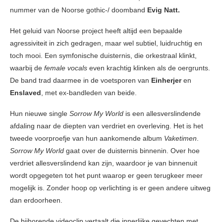
nummer van de Noorse gothic-/ doomband
Evig Natt.
Het geluid van Noorse project heeft altijd een bepaalde
agressiviteit in zich gedragen, maar wel subtiel, luidruchtig en
toch mooi. Een symfonische duisternis, die orkestraal klinkt,
waarbij de
female vocals
even krachtig klinken als de oergrunts.
De band trad daarmee in de voetsporen van
Einherjer
en
Enslaved
, met ex-bandleden van beide.
Hun nieuwe single
Sorrow My World
is een allesverslindende
afdaling naar de diepten van verdriet en overleving. Het is het
tweede voorproefje van hun aankomende album
Vaketimen
.
Sorrow My World
gaat over de duisternis binnenin. Over hoe
verdriet allesverslindend kan zijn, waardoor je van binnenuit
wordt opgegeten tot het punt waarop er geen terugkeer meer
mogelijk is. Zonder hoop op verlichting is er geen andere uitweg
dan erdoorheen.
De bijhorende videoclip vertaalt die innerlijke gevechten met