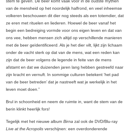
stem te geven. De beer komt vaak voor in de oudste mythen
van de mensheid op het noordelijk halfrond, en veel inheemse
volkeren beschouwen dit dier nog steeds als een totemdier, dat
ze eren met rituelen en liederen. Hoewel de beer vanaf het
begin een bedreiging vormde voor ons eigen leven en dat van
ons vee, hebben mensen zich altijd op verschillende manieren
met de beer geïdentificeerd. Als je het dier vilt, lijkt zijn lichaam
onder de vacht sterk op dat van de mens, wat een reden kan
zijn dat de beer volgens de legende in feite van de mens
afstamt en dat we duizenden jaren lang hebben gestreefd naar
zijn kracht en vernuft. In sommige culturen betekent ‘het pad
van de beer betreden’ dat je nastreeft wat je werkelijk in het
leven moet doen.”
Brul in schoonheid en neem de ruimte in, want de stem van de
berin klinkt heerlijk fors!
Tegelijk met het nieuwe album
Birna
zal ook de DVD/Blu-ray
Live at the Acropolis
verschijnen: een overdonderende