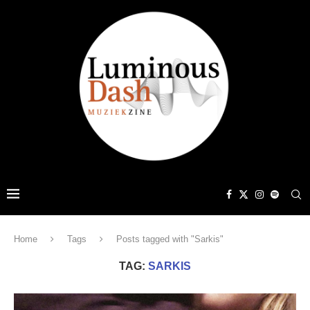
Home
Tags
Posts tagged with "Sarkis"
TAG:
SARKIS