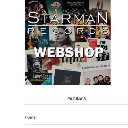
PAGINA’S
Home