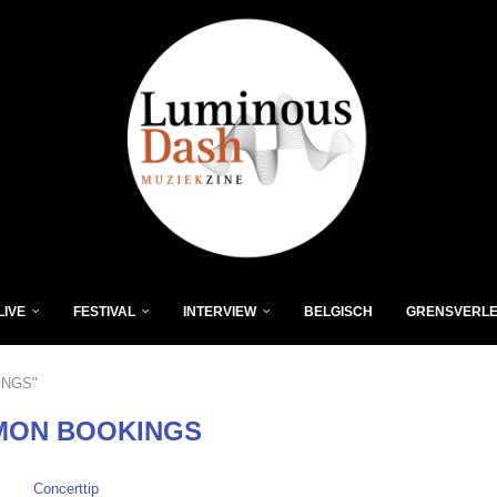
LIVE
FESTIVAL
INTERVIEW
BELGISCH
GRENSVERL
INGS"
MON BOOKINGS
Concerttip