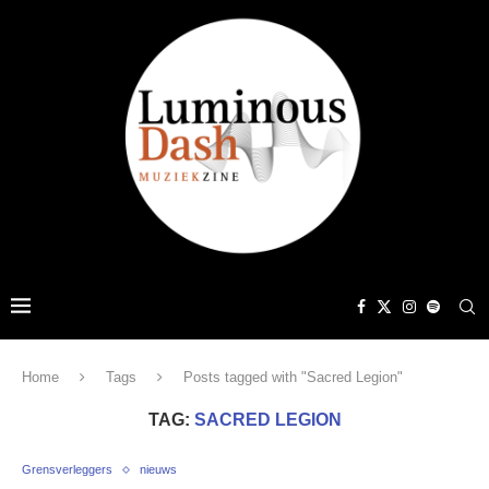
Home
Tags
Posts tagged with "Sacred Legion"
TAG:
SACRED LEGION
Grensverleggers
nieuws