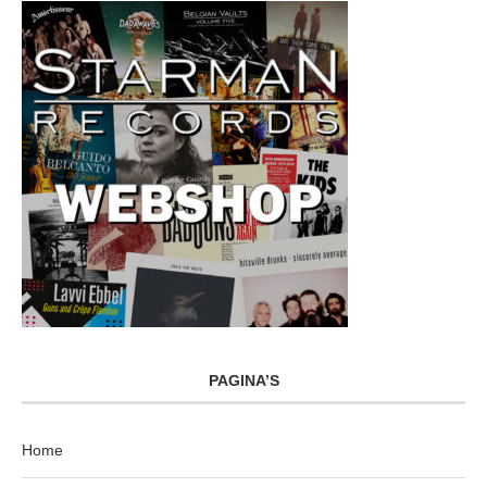
PAGINA’S
Home