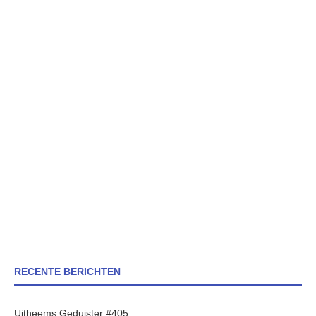
RECENTE BERICHTEN
Uitheems Geduister #405