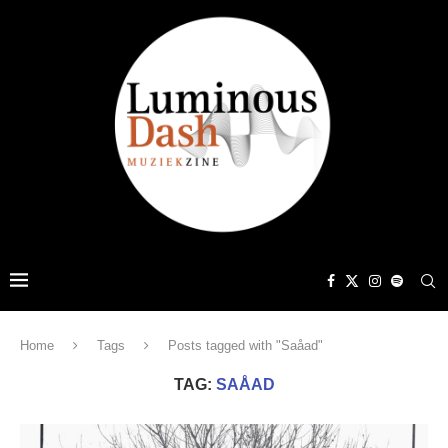
Home
Tags
Posts tagged with "Saåad"
TAG:
SAÅAD