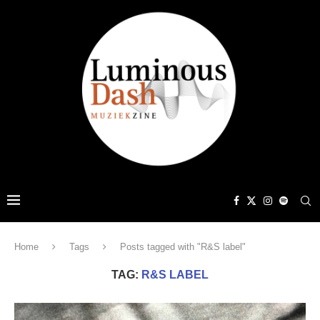
Home
Tags
Posts tagged with "R&S label"
TAG:
R&S LABEL