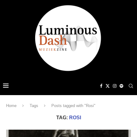
Home
Tags
Posts tagged with "Rosi"
TAG:
ROSI