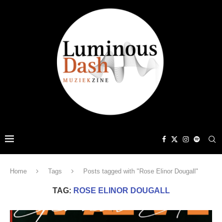
Home
Tags
Posts tagged with "Rose Elinor Dougall"
TAG:
ROSE ELINOR DOUGALL