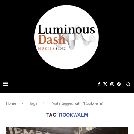
Home
Tags
Posts tagged with "Rookwalm"
TAG:
ROOKWALM