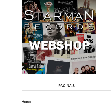
PAGINA’S
Home