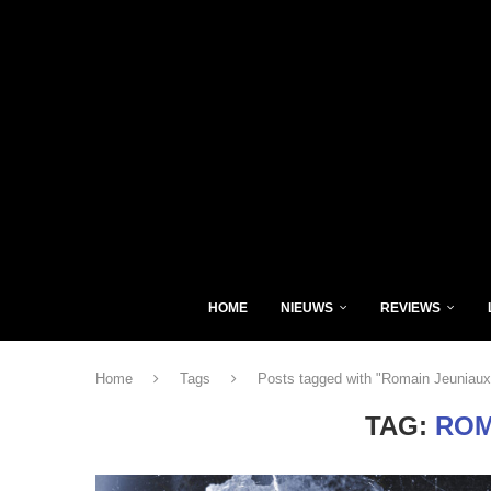
HOME
NIEUWS
REVIEWS
Home
Tags
Posts tagged with "Romain Jeuniaux
TAG:
ROM