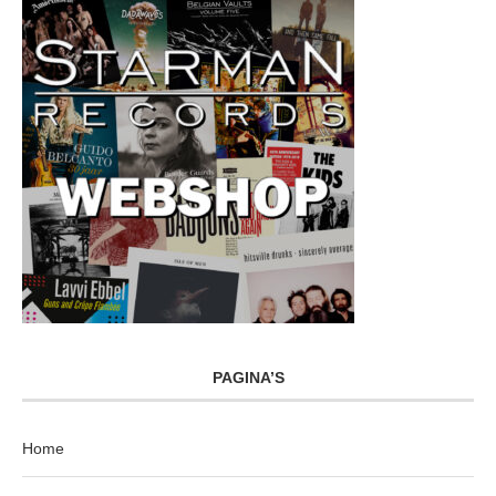
PAGINA’S
Home