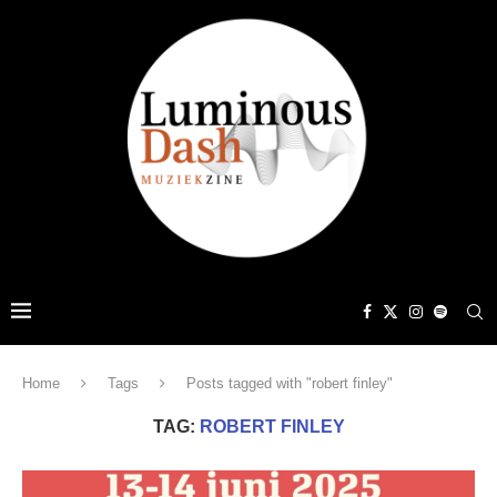
Home
Tags
Posts tagged with "robert finley"
TAG:
ROBERT FINLEY