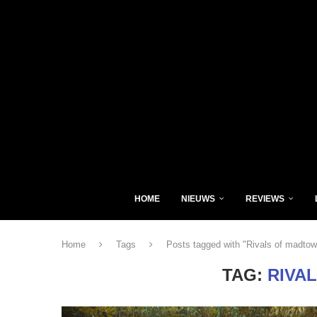
HOME
NIEUWS
REVIEWS
Home
Tags
Posts tagged with "Rivals of madtow
TAG:
RIVA