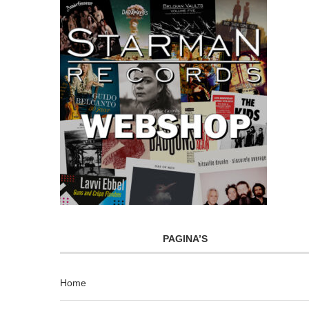
PAGINA’S
Home