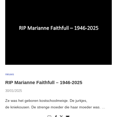
nieuws
RIP Marianne Faithfull – 1946-2025
30/01/2025
Ze was het geboren kostschoolmeisje. De jurkjes,
de kniekousen. De strenge moeder die haar moeder was. …