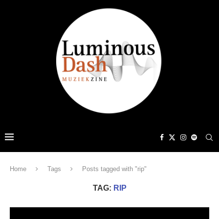
Home
Tags
Posts tagged with "rip"
TAG:
RIP