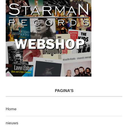
PAGINA’S
Home
nieuws