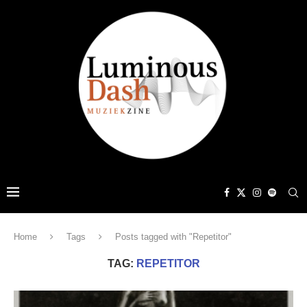
Home
Tags
Posts tagged with "Repetitor"
TAG:
REPETITOR