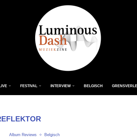
LIVE
FESTIVAL
INTERVIEW
BELGISCH
GRENSVERL
REFLEKTOR
Album Reviews
Belgisch