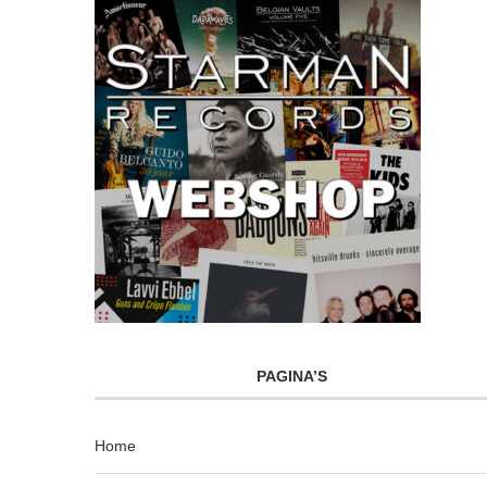
PAGINA’S
Home