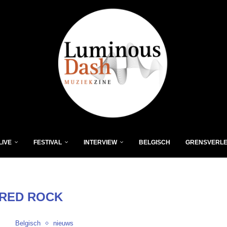
LIVE
FESTIVAL
INTERVIEW
BELGISCH
GRENSVERL
RED ROCK
Belgisch
nieuws