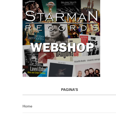
PAGINA’S
Home