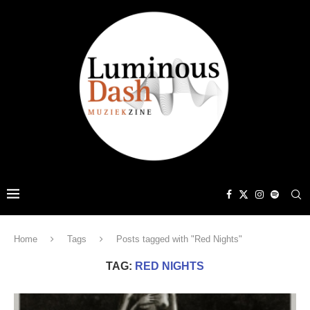
Home
Tags
Posts tagged with "Red Nights"
TAG:
RED NIGHTS