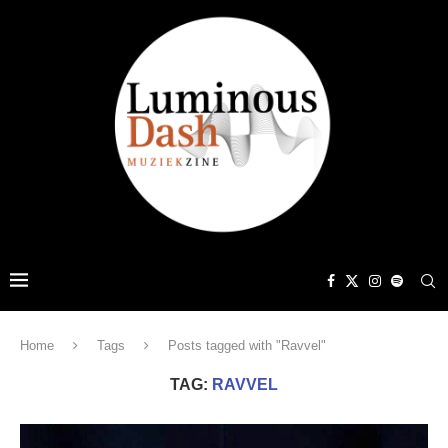
Home
Tags
Posts tagged with "Ravvel"
TAG:
RAVVEL