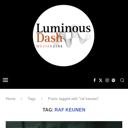
Home
Tags
Posts tagged with "raf keunen"
TAG:
RAF KEUNEN