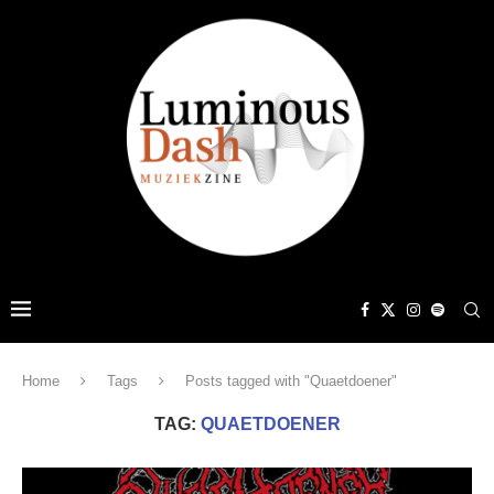
Home
Tags
Posts tagged with "Quaetdoener"
TAG:
QUAETDOENER