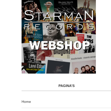
PAGINA’S
Home