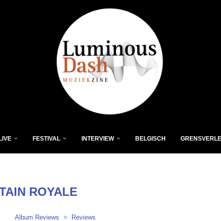
LIVE
FESTIVAL
INTERVIEW
BELGISCH
GRENSVERL
TAIN ROYALE
Album Reviews
Reviews