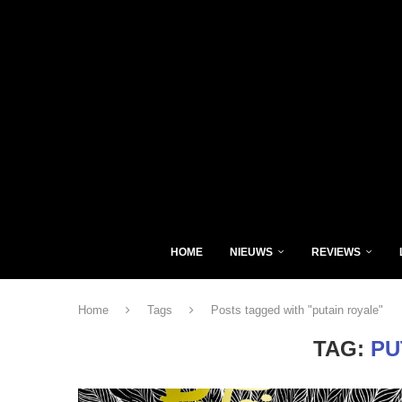
HOME
NIEUWS
REVIEWS
Home
Tags
Posts tagged with "putain royale"
TAG:
PU