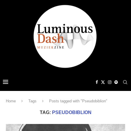
Home
Tags
Posts tagged with "Pseudobiblion"
TAG:
PSEUDOBIBLION