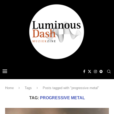
Home
Tags
Posts tagged with "progressive metal"
TAG:
PROGRESSIVE METAL