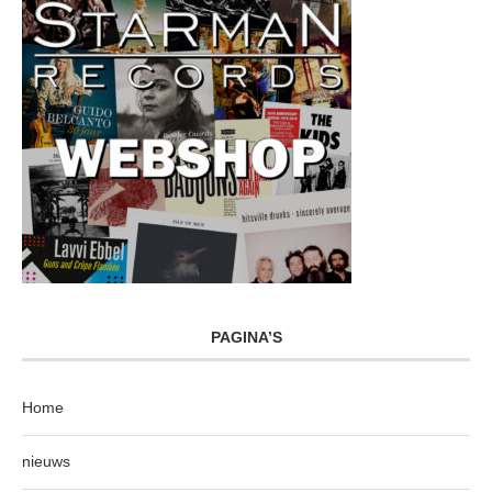
PAGINA’S
Home
nieuws