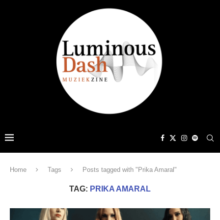
Home
Tags
Posts tagged with "Prika Amaral"
TAG:
PRIKA AMARAL