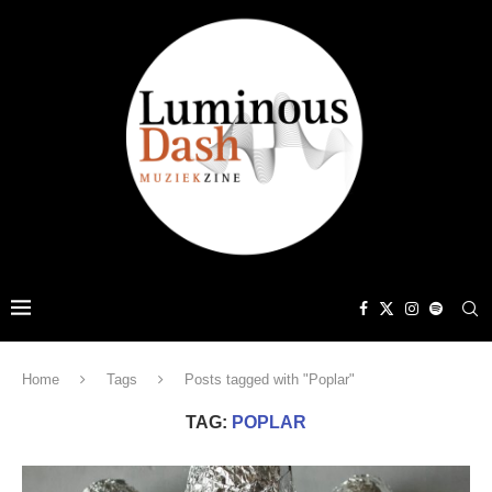
Home
Tags
Posts tagged with "Poplar"
TAG:
POPLAR