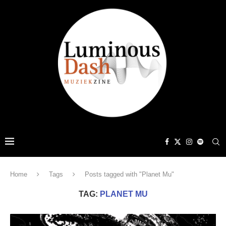
Home
Tags
Posts tagged with "Planet Mu"
TAG:
PLANET MU