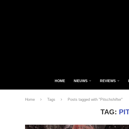
HOME
NIEUWS
REVIEWS
Home
Tags
Posts tagged with "Pitschshifter"
TAG:
PI