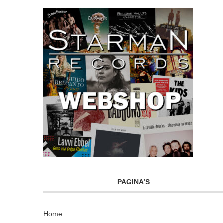
PAGINA’S
Home