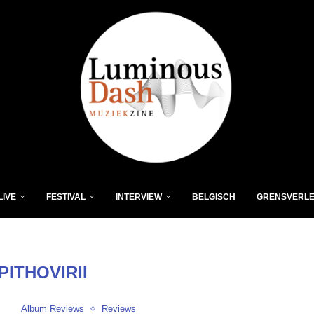
LIVE
FESTIVAL
INTERVIEW
BELGISCH
GRENSVERL
PITHOVIRII
Album Reviews
Reviews