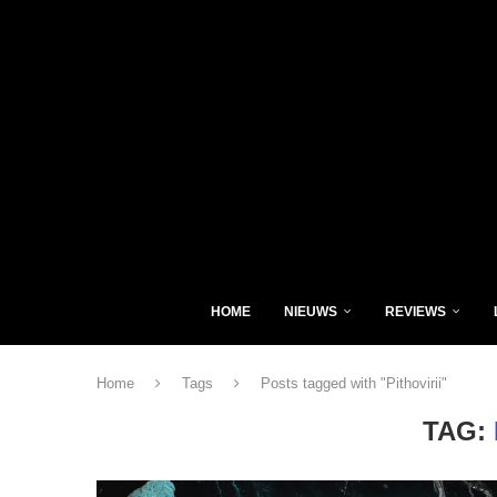
HOME
NIEUWS
REVIEWS
Home
Tags
Posts tagged with "Pithovirii"
TAG: