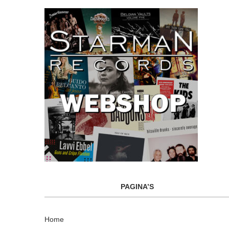
PAGINA’S
Home