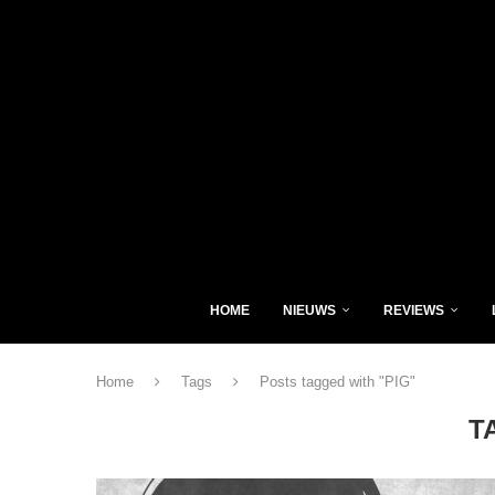
HOME
NIEUWS
REVIEWS
Home
Tags
Posts tagged with "PIG"
T