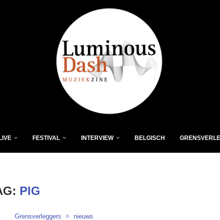
LIVE
FESTIVAL
INTERVIEW
BELGISCH
GRENSVERL
AG:
PIG
Grensverleggers
nieuws