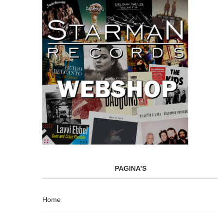
PAGINA’S
Home