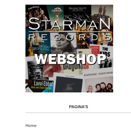
PAGINA’S
Home