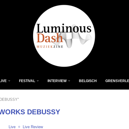
LIVE
FESTIVAL
INTERVIEW
BELGISCH
GRENSVERL
S DEBUSSY"
 WORKS DEBUSSY
Live
Live Review