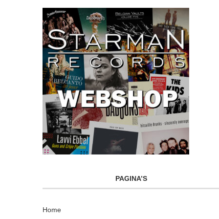
PAGINA’S
Home