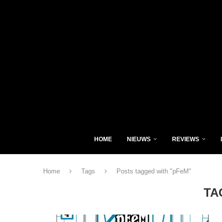
HOME
NIEUWS
REVIEWS
Home
Tags
Posts tagged with "pFeM"
TA