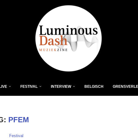
LIVE
FESTIVAL
INTERVIEW
BELGISCH
GRENSVERL
G:
PFEM
Festival