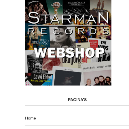
PAGINA’S
Home