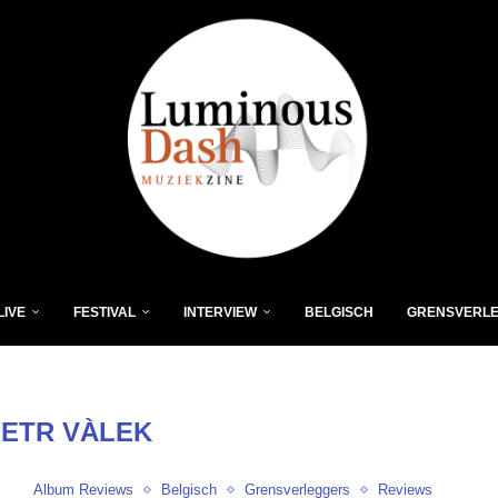
LIVE
FESTIVAL
INTERVIEW
BELGISCH
GRENSVERL
PETR VÀLEK
Album Reviews
Belgisch
Grensverleggers
Reviews