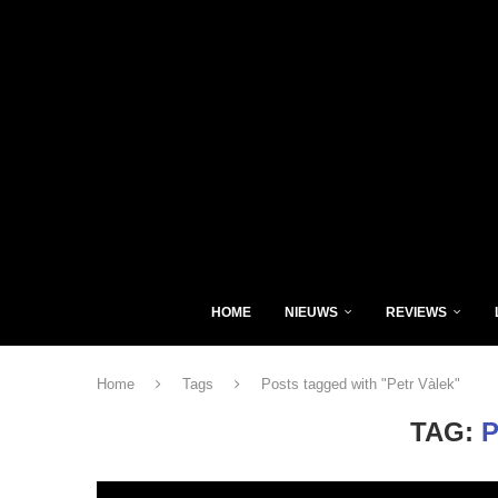
HOME
NIEUWS
REVIEWS
Home
Tags
Posts tagged with "Petr Vàlek"
TAG: