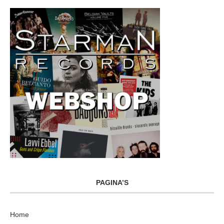
PAGINA’S
Home