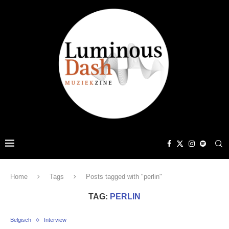
Home
Tags
Posts tagged with "perlin"
TAG:
PERLIN
Belgisch
Interview