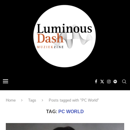
Home
Tags
Posts tagged with "PC World"
TAG:
PC WORLD