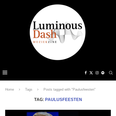
Home
Tags
Posts tagged with "Paulusfeesten"
TAG:
PAULUSFEESTEN