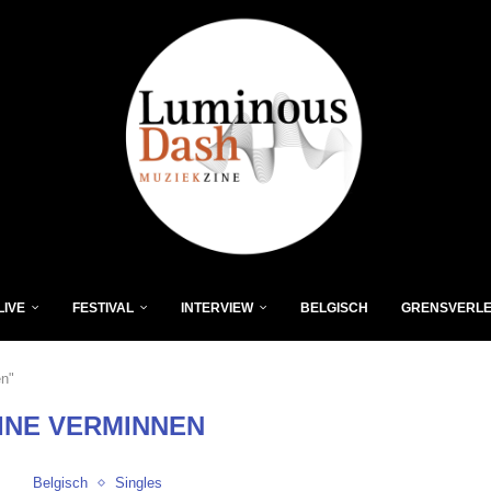
LIVE
FESTIVAL
INTERVIEW
BELGISCH
GRENSVERL
en"
INE VERMINNEN
Belgisch
Singles