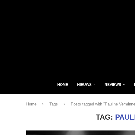
HOME
NIEUWS
REVIEWS
Home
Tags
Posts tagged with "Pauline Verminn
TAG:
PAUL