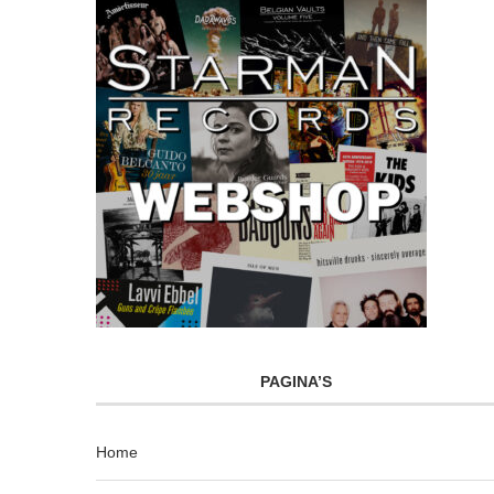
PAGINA’S
Home