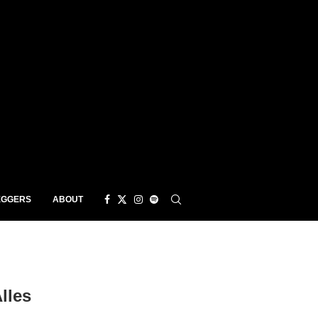
EGGERS
ABOUT
lles