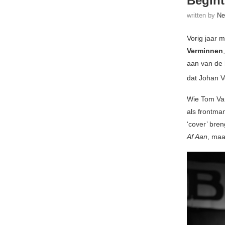
Begint
written by
Ne
Vorig jaar 
Verminnen
aan van de 
dat Johan V
Wie Tom Van
als frontma
‘cover’ bre
Af Aan
, maa