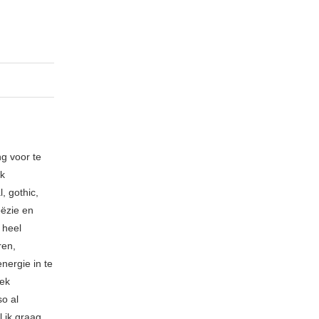
ng voor te
ik
, gothic,
oëzie en
 heel
ren,
nergie in te
iek
so al
l ik graag