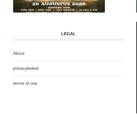
LEGAL
About
privacybeleid
terms of use