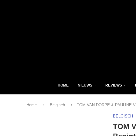
HOME
NIEUWS
REVIEWS
Home
Belgisch
TOM VAN DORPE & PAULINE VERM
BELGISCH
TOM V