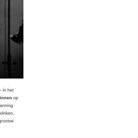
 in het
minnen
op
panning
klinken,
grootse