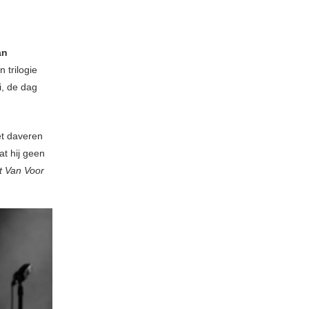
an
 trilogie
i, de dag
et daveren
at hij geen
t Van Voor