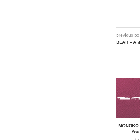
previous po
BEAR – Anh
MONOKO –
You
07