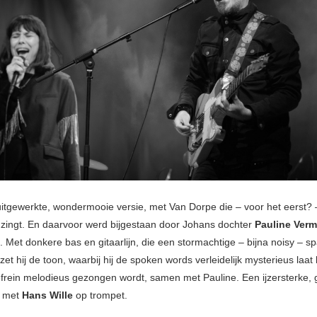
uitgewerkte, wondermooie versie, met Van Dorpe die – voor het eerst? –
zingt. En daarvoor werd bijgestaan door Johans dochter
Pauline Ver
. Met donkere bas en gitaarlijn, die een stormachtige – bijna noisy – s
zet hij de toon, waarbij hij de spoken words verleidelijk mysterieus laat 
 refrein melodieus gezongen wordt, samen met Pauline. Een ijzersterke, 
t, met
Hans Wille
op trompet.