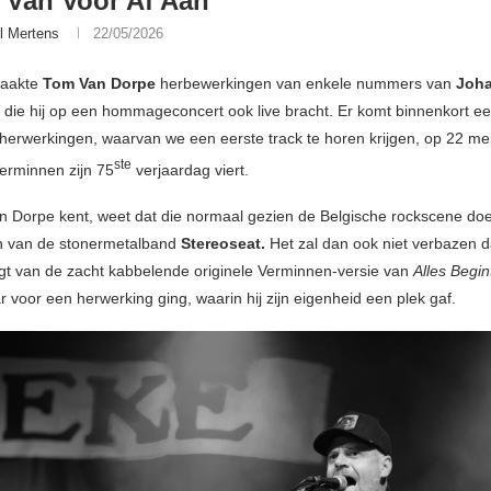
 Van Voor Af Aan
l Mertens
22/05/2026
maakte
Tom Van Dorpe
herbewerkingen van enkele nummers van
Joh
, die hij op een hommageconcert ook live bracht. Er komt binnenkort een
herwerkingen, waarvan we een eerste track te horen krijgen, op 22 me
ste
erminnen zijn 75
verjaardag viert.
 Dorpe kent, weet dat die normaal gezien de Belgische rockscene do
n van de stonermetalband
Stereoseat.
Het zal dan ook niet verbazen d
ngt van de zacht kabbelende originele Verminnen-versie van
Alles Begin
r voor een herwerking ging, waarin hij zijn eigenheid een plek gaf.