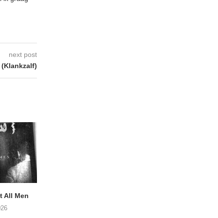
next post
(Klankzalf)
 All Men
NOAH TATE – Boy Gum
Vijf keer talent i
Buurtkroeg Mos
026
06/08/2026
05/08/2026