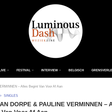
LIVE
FESTIVAL
INTERVIEW
BELGISCH
GRENSVERL
INNEN – Alles Begint Van Voor Af Aan
SINGLES
AN DORPE & PAULINE VERMINNEN – A