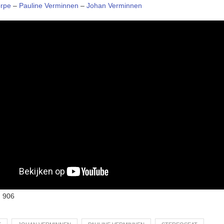
rpe
–
Pauline Verminnen
–
Johan Verminnen
:
906