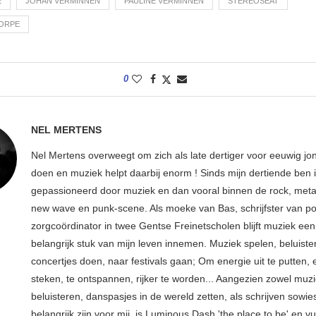
E
JOHAN VERMINNEN
PAULINE VERMINNEN
STEREOSEAT
ORPE
0
NEL MERTENS
Nel Mertens overweegt om zich als late dertiger voor eeuwig jo
doen en muziek helpt daarbij enorm ! Sinds mijn dertiende ben 
gepassioneerd door muziek en dan vooral binnen de rock, metal
new wave en punk-scene. Als moeke van Bas, schrijfster van p
zorgcoördinator in twee Gentse Freinetscholen blijft muziek een
belangrijk stuk van mijn leven innemen. Muziek spelen, beluiste
concertjes doen, naar festivals gaan; Om energie uit te putten, e
steken, te ontspannen, rijker te worden... Aangezien zowel muz
beluisteren, danspasjes in de wereld zetten, als schrijven sowie
belangrijk zijn voor mij, is Luminous Dash 'the place to be' en vu