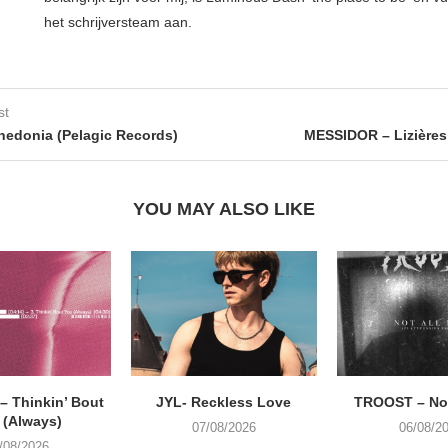
het schrijversteam aan.
st
edonia (Pelagic Records)
MESSIDOR – Lizières 
YOU MAY ALSO LIKE
 Thinkin’ Bout
JYL- Reckless Love
TROOST – Not
 (Always)
07/08/2026
06/08/2
/08/2026