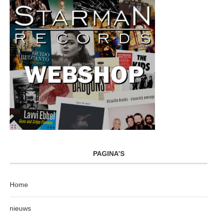
PAGINA’S
Home
nieuws