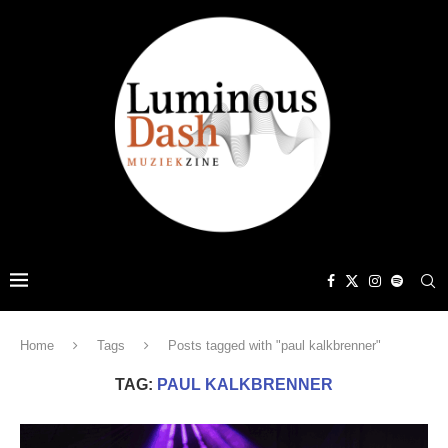
Home
Tags
Posts tagged with "paul kalkbrenner"
TAG:
PAUL KALKBRENNER