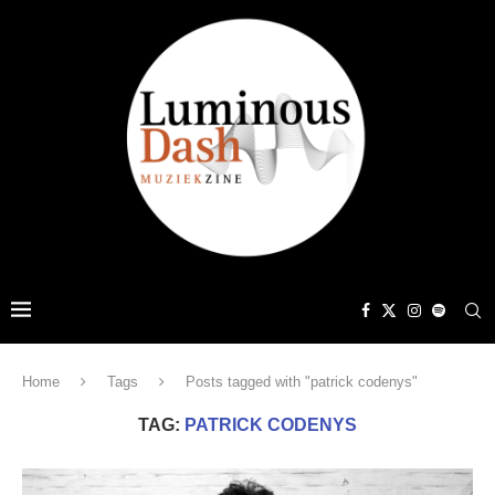
Home
Tags
Posts tagged with "patrick codenys"
TAG:
PATRICK CODENYS