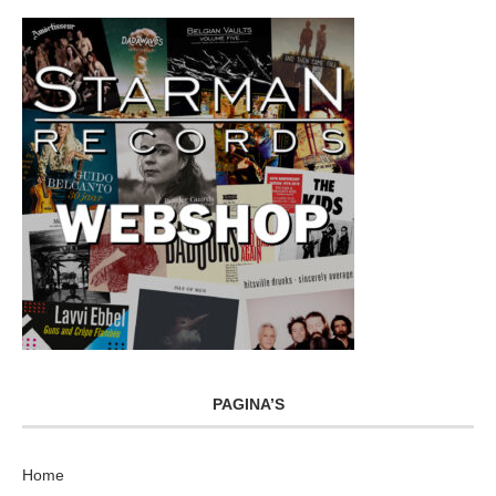
PAGINA’S
Home