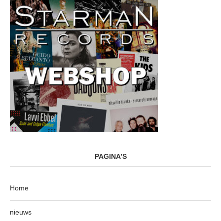
PAGINA’S
Home
nieuws