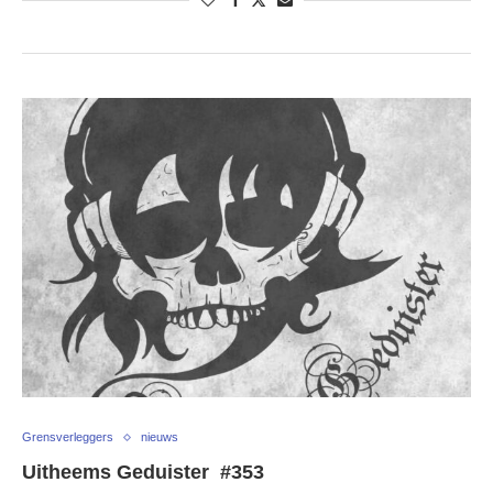
Grensverleggers
nieuws
Uitheems Geduister #353