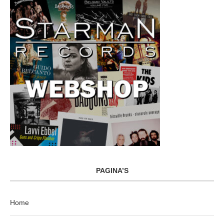
PAGINA’S
Home