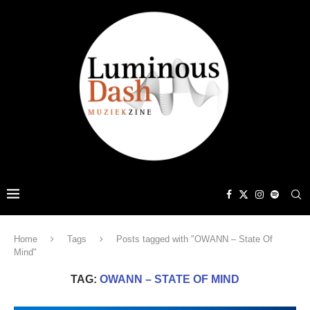
Home
Tags
Posts tagged with "OWANN – State Of
Mind"
TAG:
OWANN – STATE OF MIND