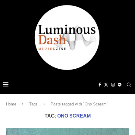
Home
Tags
Posts tagged with "Ono Scream"
TAG:
ONO SCREAM