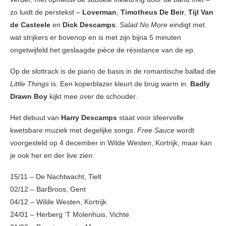
zo luidt de perstekst –
Loverman
,
Timotheus De Beir
,
Tijl Van
de Casteele
en
Dick Descamps
.
Salad No More
eindigt met
wat strijkers er bovenop en is met zijn bijna 5 minuten
ongetwijfeld het geslaagde pièce de résistance van de ep.
Op de slottrack is de piano de basis in de romantische ballad die
Little Things
is. Een koperblazer kleurt de brug warm in.
Badly
Drawn Boy
kijkt mee over de schouder.
Het debuut van
Harry Descamps
staat voor sfeervolle
kwetsbare muziek met degelijke songs.
Free Sauce
wordt
voorgesteld op 4 december in Wilde Westen, Kortrijk, maar kan
je ook her en der live zien:
15/11 – De Nachtwacht, Tielt
02/12 – BarBroos, Gent
04/12 – Wilde Westen, Kortrijk
24/01 – Herberg ‘T Molenhuis, Vichte