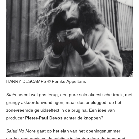
HARRY DESCAMPS © Femke Appeltans
Stain
neemt wat gas terug, een pure solo akoestische track, met
grungy akkoordenwendingen, maar dus unplugged, op het
zonevreemde geluidseffect in de brug na. Een idee van
producer
Pieter-Paul Devos
achter de knoppen?
Salad No More
gaat op het elan van het openingsnummer
verder, met opnieuw de subtiele inkleuring door de band met –